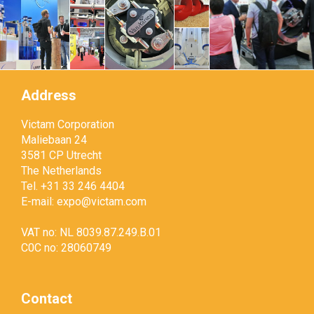
Address
Victam Corporation
Maliebaan 24
3581 CP Utrecht
The Netherlands
Tel. +31 33 246 4404
E-mail:
expo@victam.com
VAT no: NL 8039.87.249.B.01
C0C no: 28060749
Contact